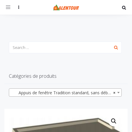
Toggle
navigation
Catégories de produits
Appuis de fenêtre Tradition standard, sans débord intérieur, profondeur 28
×