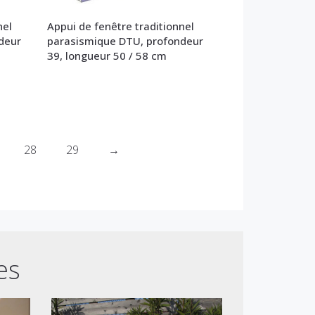
nel
Appui de fenêtre traditionnel
deur
parasismique DTU, profondeur
39, longueur 50 / 58 cm
28
29
→
es