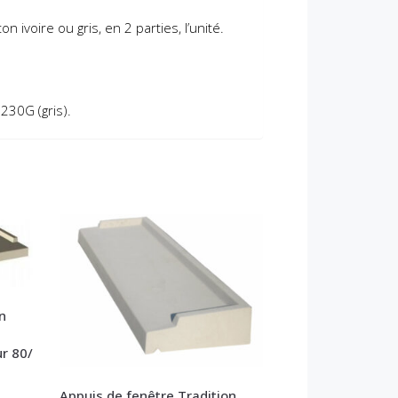
on ivoire ou gris,
en 2 parties,
l’unité.
5230
G (gris).
n
r 80/
Appuis de fenêtre Tradition