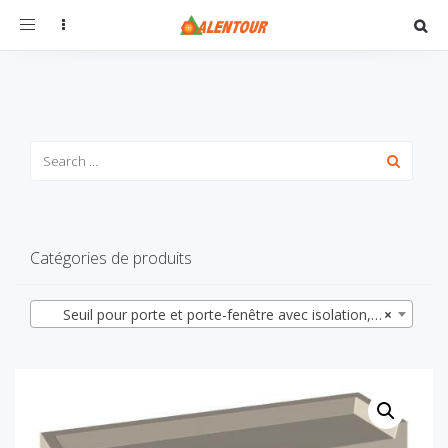
Toggle
navigation
Catégories de produits
Seuil pour porte et porte-fenêtre avec isolation, profondeur 43, gamme Provence
×