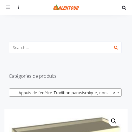
Toggle
navigation
Catégories de produits
Appuis de fenêtre Tradition parasismique, non-conforme DTU, profondeur 28, 32 et 35
×