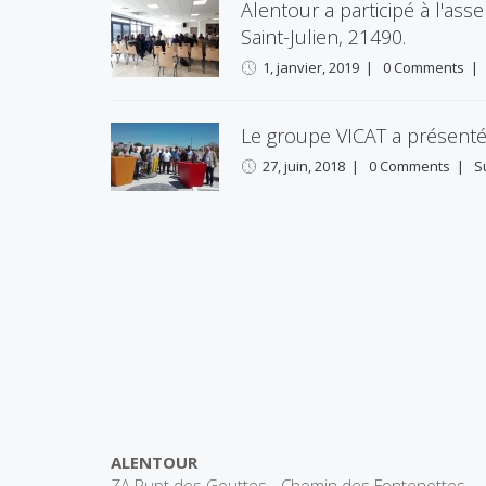
Alentour a participé à l'a
Saint-Julien, 21490.
1, janvier, 2019
|
0 Comments
Le groupe VICAT a présent
27, juin, 2018
|
0 Comments
|
S
ALENTOUR
ZA Rupt des Gouttes - Chemin des Fontenottes