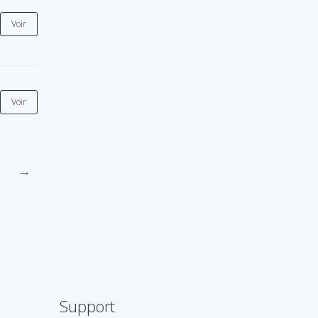
Voir
Voir
→
Support