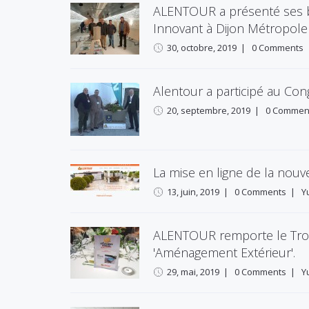
ALENTOUR a présenté ses b
Innovant à Dijon Métropole
30, octobre, 2019
|
0 Comments
Alentour a participé au Co
20, septembre, 2019
|
0 Commen
La mise en ligne de la nouve
13, juin, 2019
|
0 Comments
|
Y
ALENTOUR remporte le Trop
'Aménagement Extérieur'.
29, mai, 2019
|
0 Comments
|
Y