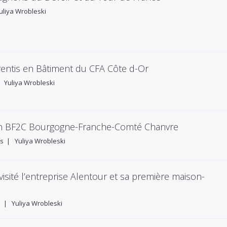
uliya Wrobleski
prentis en Bâtiment du CFA Côte d-Or
|
Yuliya Wrobleski
tion BF2C Bourgogne-Franche-Comté Chanvre
s
|
Yuliya Wrobleski
visité l’entreprise Alentour et sa première maison-
s
|
Yuliya Wrobleski