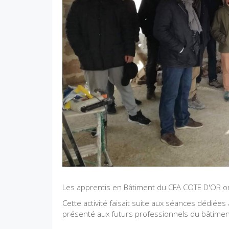
Les apprentis en Bâtiment du CFA COTE D'OR ont
Cette activité faisait suite aux séances dédiées
présenté aux futurs professionnels du bâtime