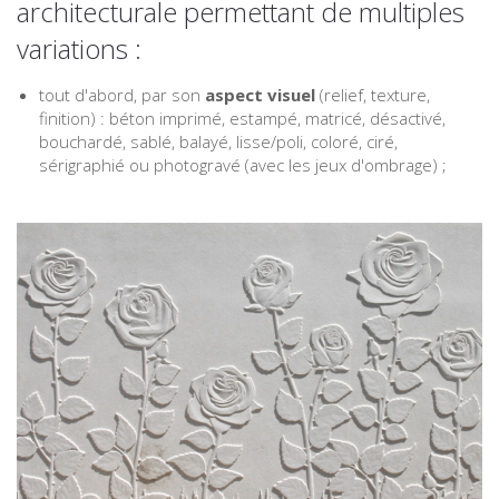
architecturale permettant de multiples
variations :
tout d'abord, par son
aspect visuel
(relief, texture,
finition) : béton imprimé, estampé, matricé, désactivé,
bouchardé, sablé, balayé, lisse/poli, coloré, ciré,
sérigraphié ou photogravé (avec les jeux d'ombrage) ;