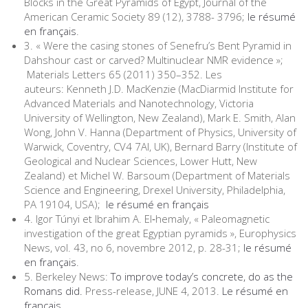
Blocks in the Great Pyramids of Egypt, Journal of the
American Ceramic Society 89 (12), 3788- 3796;
le résumé
en français
.
3. « Were the casing stones of Senefru’s Bent Pyramid in
Dahshour cast or carved? Multinuclear NMR evidence »;
Materials Letters 65 (2011) 350–352. Les
auteurs: Kenneth J.D. MacKenzie (MacDiarmid Institute for
Advanced Materials and Nanotechnology, Victoria
University of Wellington, New Zealand), Mark E. Smith, Alan
Wong, John V. Hanna (Department of Physics, University of
Warwick, Coventry, CV4 7Al, UK), Bernard Barry (Institute of
Geological and Nuclear Sciences, Lower Hutt, New
Zealand) et Michel W. Barsoum (Department of Materials
Science and Engineering, Drexel University, Philadelphia,
PA 19104, USA);
le résumé en français
4. Igor Túnyi et Ibrahim A. El‐hemaly, « Paleomagnetic
investigation of the great Egyptian pyramids », Europhysics
News, vol. 43, no 6,‎ novembre 2012, p. 28-31;
le résumé
en français
.
5. Berkeley News:
To improve today’s concrete, do as the
Romans did.
Press-release, JUNE 4, 2013.
Le résumé en
français
.