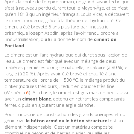
Après la chute de l'empire romain, un grand savoir technique
s'est à nouveau perdu durant tout le Moyen-Âge, et ce n'est
qu'en 1818 qu'un ingénieur français, Louis Vicat, a découvert
le ciment moderne, grâce à la théorie de l'hydraulicité. Ce
ciment a été breveté 6 ans plus tard par l'industriel
britannique Joseph Aspdin, après l'avoir rendu propre à
l'industrialisation, qui lui a donné le nom de
ciment de
Portland
.
Le ciment est un liant hydraulique qui durcit sous l'action de
l'eau. Le ciment est fabriqué avec un mélange de deux
matières premières d'origine naturelle, le calcaire (à 80 %) et
l'argile (à 20 %). Après avoir été broyé et chauffé à une
température de l'ordre de 1 500 °C, le mélange produit du
clinker (nodules très durs), réduit en poudre très fine
(Wikipédia
6
). A la base, le ciment est gris mais on peut aussi
avoir un
ciment blanc
, obtenu en retirant les composants
ferreux, puis en ajoutant une argile blanche.
Pour l'industrie de construction des grands ouvrages et du
génie civil,
le béton armé ou le béton structurel
est un
élément indispensable. C'est un matériau composite
constitué de béton et de barres d'acier, qui allie les