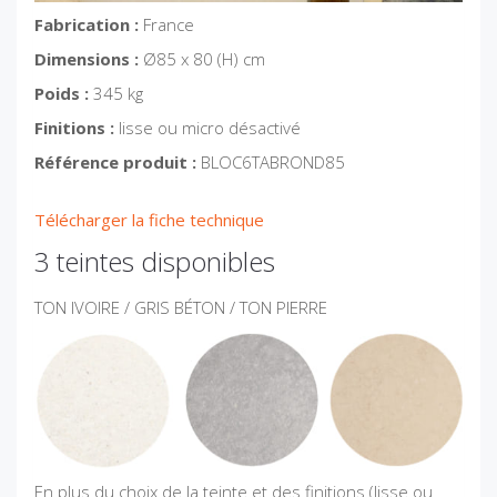
Fabrication :
France
Dimensions :
Ø85 x 80 (H) cm
Poids :
345 kg
Finitions :
lisse ou micro désactivé
Référence produit :
BLOC6TABROND85
Télécharger la fiche technique
3 teintes disponibles
TON IVOIRE / GRIS BÉTON / TON PIERRE
En plus du choix de la teinte et des finitions (lisse ou