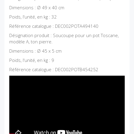
Dimensions : Ø 49 x 40 cm
Poids, l'unité, en kg : 32
Référence catalogue : DEC002POTA494140
Désignation produit : Soucoupe pour un pot Toscane,
modèle A, ton pierre.
Dimensions : Ø 45 x 5 cm
Poids, l'unité, en kg : 9
Référence catalogue : DEC002POTB454252