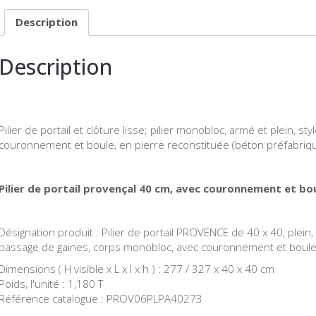
Description
Description
Pilier de portail et clôture lisse; pilier monobloc, armé et plein, st
couronnement et boule, en pierre reconstituée (béton préfabriqu
Pilier de portail provençal 40 cm, avec couronnement et bou
Désignation produit : Pilier de portail PROVENCE de 40 x 40, plein
passage de gaines, corps monobloc, avec couronnement et boule, e
Dimensions ( H visible x L x l x h ) : 277 / 327 x 40 x 40 cm
Poids, l'unité : 1,180 T
Référence catalogue : PROV06PLPA40273