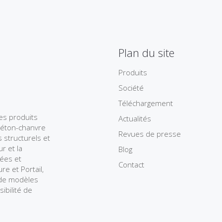
Plan du site
Produits
Société
Téléchargement
des produits
Actualités
béton-chanvre
Revues de presse
 structurels et
r et la
Blog
iées et
Contact
re et Portail,
t de modèles
sibilité de